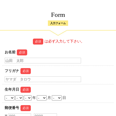
Form
入力フォーム
は必ず入力して下さい。
必須
お名前
必須
フリガナ
必須
生年月日
必須
年
月
日
郵便番号
必須
〒
-