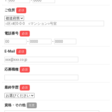
ご住所
必須
電話番号
必須
-
-
E-Mail
必須
応募職種
必須
最終学歴
必須
資格・その他
任意