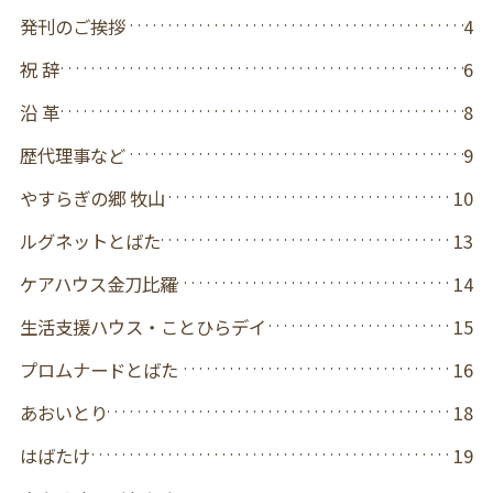
発刊のご挨拶
4
祝 辞
6
沿 革
8
歴代理事など
9
やすらぎの郷 牧山
10
ルグネットとばた
13
ケアハウス金刀比羅
14
生活支援ハウス・ことひらデイ
15
プロムナードとばた
16
あおいとり
18
はばたけ
19